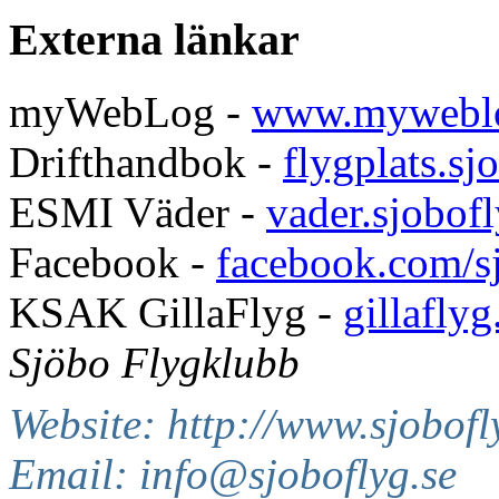
Externa länkar
myWebLog -
www.myweblo
Drifthandbok -
flygplats.sj
ESMI Väder -
vader.sjobofl
Facebook -
facebook.com/s
KSAK GillaFlyg -
gillaflyg
Sjöbo Flygklubb
Website: http://www.sjobofl
Email: info@sjoboflyg.se